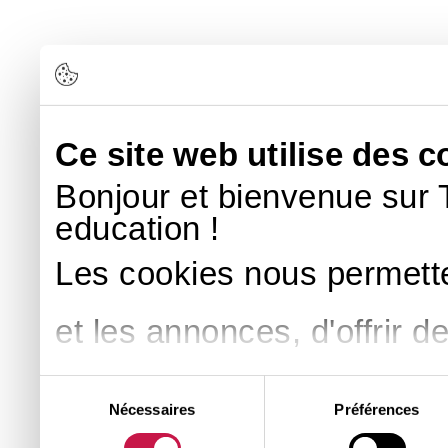
Ce site web utilise des c
Bonjour et bienvenue sur 
education !
Les cookies nous permette
et les annonces, d'offrir d
médias sociaux et d'analys
Sélection
Nécessaires
Préférences
du
consentement
partageons également des i