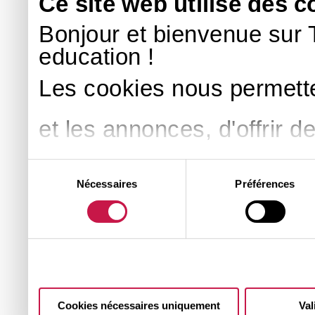
Ce site web utilise des c
Bonjour et bienvenue sur 
education !
Les cookies nous permette
et les annonces, d'offrir d
médias sociaux et d'analys
Sélection
Nécessaires
Préférences
du
consentement
partageons également des i
notre site avec nos parte
publicité et d'analyse, qu
Cookies nécessaires uniquement
Val