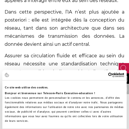
appelés à interagir entre eux au sein des réseaux.
Dans cette perspective, l’IA n’est plus ajoutée a
posteriori : elle est intégrée dès la conception du
réseau, tant dans son architecture que dans ses
mécanismes de transmission des données. La
donnée devient ainsi un actif central.
Assurer sa circulation fluide et efficace au sein du
réseau nécessite une standardisation technique
poussée, condition indispensable à l’amélioration
NOUS CONTA
continue des performances et à l’innovation. Cette
approche pose les bases de réseaux capables de
Ce site web utilise des cookies.
FINANCER VOTRE 
Bonjour et bienvenue sur Telecom-Paris Executive-education !
s’auto-optimiser et de s’adapter dynamiquement
Les cookies nous permettent de personnaliser le contenu et les annonces, d'offrir des
fonctionnalités relatives aux médias sociaux et d'analyser notre trafic. Nous partageons
aux usages et aux contextes.
également des informations sur l'utilisation de notre site avec nos partenaires de médias
sociaux, de publicité et d'analyse, qui peuvent combiner celles-ci avec d'autres
De la 5G à la 6G : l’IA au cœur de l’interface
informations que vous leur avez fournies ou qu'ils ont collectées lors de votre utilisation
aérienne - Ericsson
de leurs services.