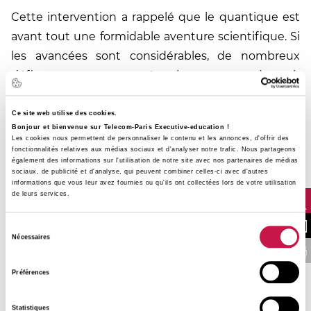
Cette intervention a rappelé que le quantique est
avant tout une formidable aventure scientifique. Si
les avancées sont considérables, de nombreux
défis restent encore à relever avant de voir
certaines applications se généraliser.
Ce site web utilise des cookies.
Dans un contexte où le sujet suscite autant
Bonjour et bienvenue sur Telecom-Paris Executive-education !
Les cookies nous permettent de personnaliser le contenu et les annonces, d'offrir des
d'enthousiasme que d'interrogations, il est
fonctionnalités relatives aux médias sociaux et d'analyser notre trafic. Nous partageons
essentiel de disposer de repères solides :
également des informations sur l'utilisation de notre site avec nos partenaires de médias
sociaux, de publicité et d'analyse, qui peuvent combiner celles-ci avec d'autres
comprendre les principes du calcul quantique,
informations que vous leur avez fournies ou qu'ils ont collectées lors de votre utilisation
de leurs services.
distinguer les avancées concrètes des projections,
et appréhender les perspectives qui se dessinent.
NOUS CONTA
Sélection
Nécessaires
du
C'est aussi là que la formation prend tout son sens
FINANCER VOTRE 
consentement
:
permettre aux professionnels, décideurs et
Préférences
ingénieurs de développer une culture du
quantique, indispensable pour suivre les évolutions
Statistiques