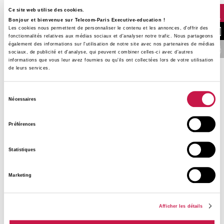
porté avec Arts & Métiers, incarne une approche
Ce site web utilise des cookies.
concrète et opérationnelle de la transformation
Bonjour et bienvenue sur Telecom-Paris Executive-education !
Les cookies nous permettent de personnaliser le contenu et les annonces, d'offrir des
NOUS CONTA
industrielle.
fonctionnalités relatives aux médias sociaux et d'analyser notre trafic. Nous partageons
également des informations sur l'utilisation de notre site avec nos partenaires de médias
FINANCER VOTRE 
sociaux, de publicité et d'analyse, qui peuvent combiner celles-ci avec d'autres
Sur le stand,
12 projets RéCLasSIF illustreront des
informations que vous leur avez fournies ou qu'ils ont collectées lors de votre utilisation
réponses opérationnelles aux défis actuels des
de leurs services.
entreprises :
Sélection
Nécessaires
l’intégration des technologies numériques et
du
de l’IA dans les systèmes industriels
consentement
l’évolution des procédés et des organisations
Préférences
la transition écologique de l’industrie
le lien direct entre innovation, compétences et
Statistiques
usages industriels
Marketing
Les équipes du projet feront le lien entre recherche
académique et applications industrielles
Afficher les détails
opérationnelles.