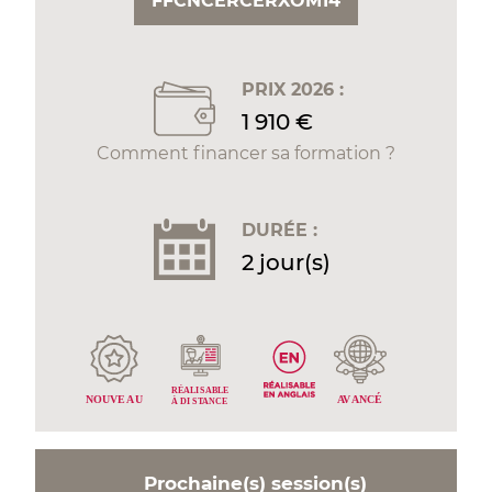
FFCNCERCERXOM14
PRIX 2026 :
1 910 €
Comment financer sa formation ?
DURÉE :
2 jour(s)
RÉALI
S
ABLE
ANCÉ
NOUVE
A
U
AV
À DI
S
T
ANCE
Prochaine(s) session(s)