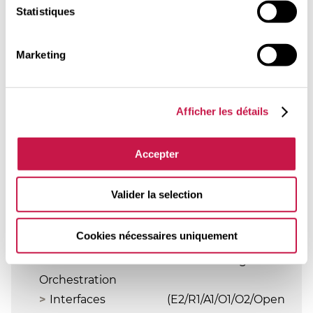
Lien avec le 3GPP
Statistiques
Aspects techniques
Marketing
Découpe du gNB vue par l’O-RAN
Similitudes & différences avec la vision
3GPP
Afficher les détails
CU / DU / RU
Du CPRI à l’eCPRI
Accepter
Architecture O-RAN
Valider la selection
Virtualisation & Clouding pour l’O-RAN
RIC : RAN Intelligent Controller, non-RT /
Cookies nécessaires uniquement
near-RT
SMO : Service & Management
Orchestration
Interfaces (E2/R1/A1/O1/O2/Open