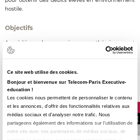
pour obtenir des débits élevés en environnement
hostile.
Objectifs
Acquisition de connaissances théoriques et
pratiques sur la propagation des ondes
électromagnétiques.
A l’issue de la formation, les stagiaires seront
Ce site web utilise des cookies.
capables de :
Bonjour et bienvenue sur Telecom-Paris Executive-
Expliquer ce qu'est un canal radio comprenant
education !
les antennes et l'environnement de propagation
Les cookies nous permettent de personnaliser le contenu
et les annonces, d'offrir des fonctionnalités relatives aux
médias sociaux et d'analyser notre trafic. Nous
NOUS CONTA
partageons également des informations sur l'utilisation de
PROGRAMME
FINANCER VOTRE 
notre site avec nos partenaires de médias sociaux, de
publicité et d'analyse, qui peuvent combiner celles-ci