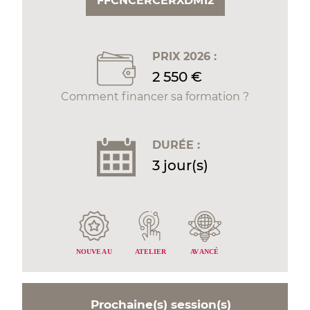
FFCNCERCERXDM12
PRIX 2026 :
2 550 €
Comment financer sa formation ?
DURÉE :
3 jour(s)
ANCÉ
NOUVE
A
U
A
TELIER
AV
Prochaine(s) session(s)