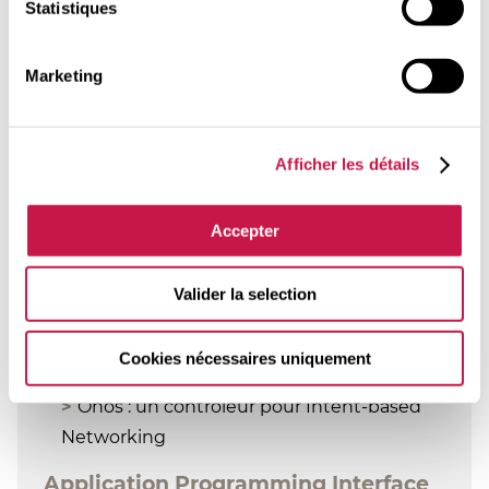
Containers)
Statistiques
Software-Defined Networking (SDN)
Marketing
Définitions et terminologie
SDN : OpenVswitch (OVS)
Afficher les détails
Principes et fonctionnement
Accepter
Atelier mise en œuvre : OVS
Contrôleur
Valider la selection
Principes et fonctionnement
Cookies nécessaires uniquement
Atelier mise en œuvre : Opendaylight
Onos : un contrôleur pour Intent-based
Networking
Application Programming Interface