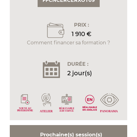
FFCNCERCERXOT09
PRIX :
1 910 €
Comment financer sa formation ?
DURÉE :
2 jour(s)
RÉALI
NOUVE
A
U
S
ABLE
PROGRAMME
À DI
P
ANORAMA
A
TELIER
S
T
ANCE
Prochaine(s) session(s)