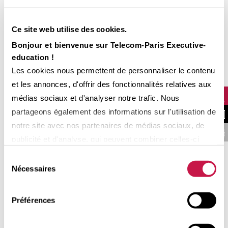
WAN) et SASE (Secure Access Service Edge)
Identifier les principes, les acteurs et les
Ce site web utilise des cookies.
bénéfices associés
Bonjour et bienvenue sur Telecom-Paris Executive-
education !
Les cookies nous permettent de personnaliser le contenu
PROGRAMME
et les annonces, d'offrir des fonctionnalités relatives aux
médias sociaux et d'analyser notre trafic. Nous
partageons également des informations sur l'utilisation de
NOUS CONTA
Introduction
notre site avec nos partenaires de médias sociaux, de
FINANCER VOTRE 
publicité et d'analyse, qui peuvent combiner celles-ci
NFVI : Network Functions
avec d'autres informations que vous leur avez fournies
Sélection
Virtualization Infrastructure
ou qu'ils ont collectées lors de votre utilisation de leurs
Nécessaires
du
services.
consentement
Définitions et principaux acteurs
Préférences
VNF manager
Infrastracture manager (Openstack