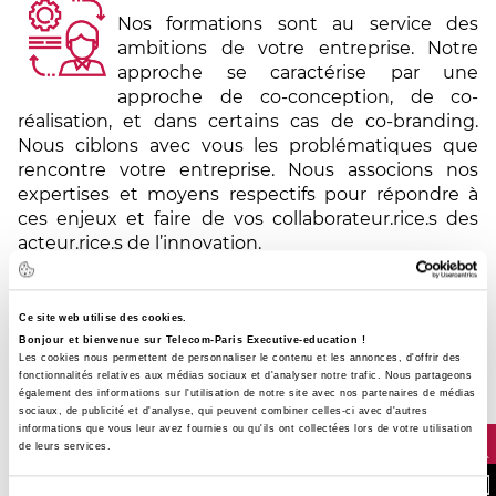
Nos formations sont au service des
ambitions de votre entreprise. Notre
approche se caractérise par une
approche de co-conception, de co-
réalisation, et dans certains cas de co-branding.
Nous ciblons avec vous les problématiques que
rencontre votre entreprise. Nous associons nos
expertises et moyens respectifs pour répondre à
ces enjeux et faire de vos collaborateur.rice.s des
acteur.rice.s de l’innovation.
En associant et déployant des ressources
Ce site web utilise des cookies.
pédagogiques innovantes
Bonjour et bienvenue sur Telecom-Paris Executive-education !
Les cookies nous permettent de personnaliser le contenu et les annonces, d'offrir des
Nous concevons avec vous des formats
fonctionnalités relatives aux médias sociaux et d'analyser notre trafic. Nous partageons
courts, certifiants (certification
également des informations sur l'utilisation de notre site avec nos partenaires de médias
uniquement pour les parcours longs), e-
sociaux, de publicité et d'analyse, qui peuvent combiner celles-ci avec d'autres
informations que vous leur avez fournies ou qu'ils ont collectées lors de votre utilisation
learning, etc., qui mobilisent des
de leurs services.
ressources pédagogiques variées et adaptées. Nous
NOUS CONTA
proposons ainsi des expériences de formation