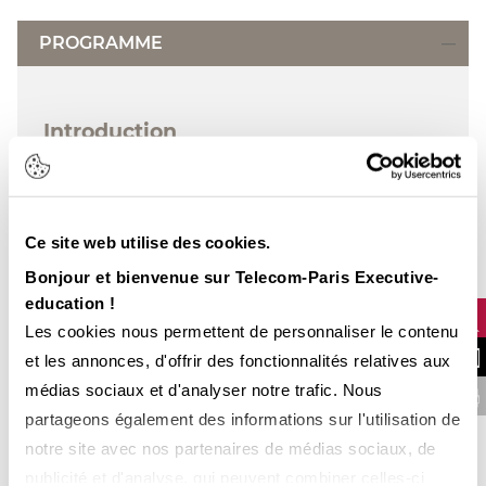
PROGRAMME
Introduction
Principaux concepts
Acteurs de la normalisation : ITU, IETF,
3GPP, IEEE
Ce site web utilise des cookies.
Panel des standards 2G, 3G, 4G et 5G pour
Bonjour et bienvenue sur Telecom-Paris Executive-
la radiomobilité publique, privée
education !
Les cookies nous permettent de personnaliser le contenu
Lien avec les solutions WLAN/WMAN
NOUS CONTA
et les annonces, d'offrir des fonctionnalités relatives aux
Réseaux 2G (GSM/GPRS/EDGE)
médias sociaux et d'analyser notre trafic. Nous
FINANCER VOTRE 
partageons également des informations sur l'utilisation de
Architecture, interface radio
notre site avec nos partenaires de médias sociaux, de
Procédures (mobilité, sécurité, gestion
publicité et d'analyse, qui peuvent combiner celles-ci