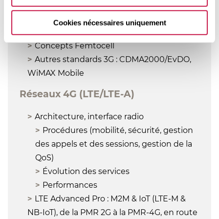
Évolutions IP et convergence : de NGN R4
à IMS
Cookies nécessaires uniquement
Wi-Fi et 3G : concept UMA/GAN
Concepts Femtocell
Autres standards 3G : CDMA2000/EvDO,
WiMAX Mobile
Réseaux 4G (LTE/LTE-A)
Architecture, interface radio
Procédures (mobilité, sécurité, gestion
des appels et des sessions, gestion de la
QoS)
Évolution des services
Performances
LTE Advanced Pro : M2M & IoT (LTE-M &
NB-IoT), de la PMR 2G à la PMR-4G, en route