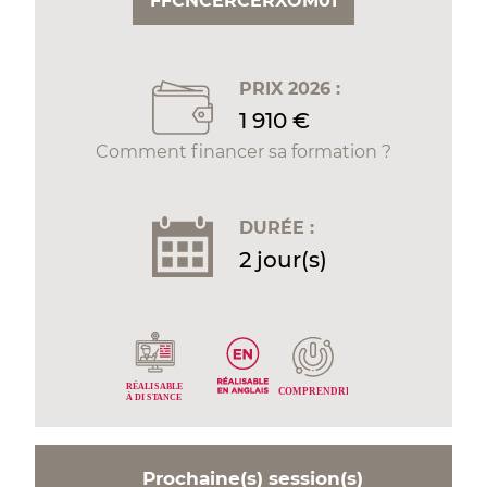
FFCNCERCERXOM01
PRIX 2026 :
1 910 €
Comment financer sa formation ?
DURÉE :
2 jour(s)
RÉALI
S
ABLE
C
OMPRENDRE
À DI
S
T
ANCE
Prochaine(s) session(s)