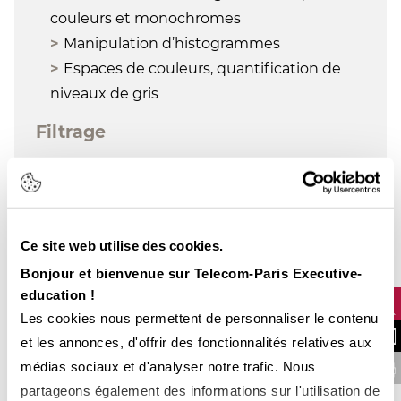
couleurs et monochromes
Manipulation d’histogrammes
Espaces de couleurs, quantification de
niveaux de gris
Filtrage
Filtrage linéaire : bases mathématiques,
utilisation
Filtrage non-linéaire, exemples
Ce site web utilise des cookies.
d'application
Prétraitements de base : débruitage,
Bonjour et bienvenue sur Telecom-Paris Executive-
education !
rehaussement de contraste
Les cookies nous permettent de personnaliser le contenu
Transformées
NOUS CONTA
et les annonces, d'offrir des fonctionnalités relatives aux
médias sociaux et d'analyser notre trafic. Nous
FINANCER VOTRE 
Transformée de Fourier bidimensionnelle
partageons également des informations sur l'utilisation de