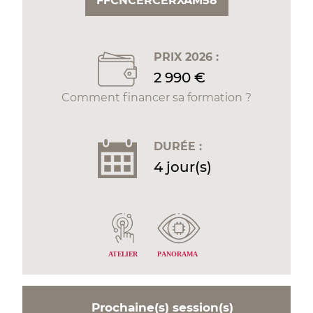
FFCNCERCERXAM58
PRIX 2026 :
2 990 €
Comment financer sa formation ?
DURÉE :
4 jour(s)
P
ANORAMA
A
TELIER
Prochaine(s) session(s)