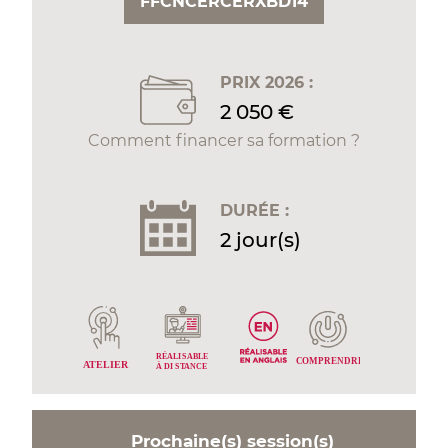
FFCNCERCERXBD14
PRIX 2026 :
2 050 €
Comment financer sa formation ?
DURÉE :
2 jour(s)
RÉALI
S
ABLE
C
OMPRENDRE
A
TELIER
À DI
S
T
ANCE
Prochaine(s) session(s)