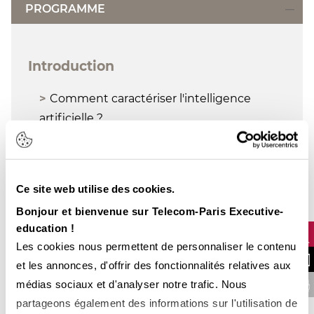
PROGRAMME
Introduction
Comment caractériser l'intelligence
artificielle ?
IA, data science, machine learning :
comment les différencier?
Principes généraux et mise en
Ce site web utilise des cookies.
perspective
Bonjour et bienvenue sur Telecom-Paris Executive-
Les données à l'origine et au centre
education !
Les cookies nous permettent de personnaliser le contenu
de l'intelligence artificielle
NOUS CONTA
et les annonces, d'offrir des fonctionnalités relatives aux
Différents types de données
médias sociaux et d'analyser notre trafic. Nous
FINANCER VOTRE 
Big data et explosion des données
partageons également des informations sur l'utilisation de