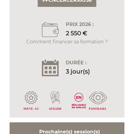
FFCNCERCERXIO36
PRIX 2026 :
2 550 €
Comment financer sa formation ?
DURÉE :
3 jour(s)
P
ANORAMA
NOUVE
A
U
A
TELIER
Prochaine(s) session(s)