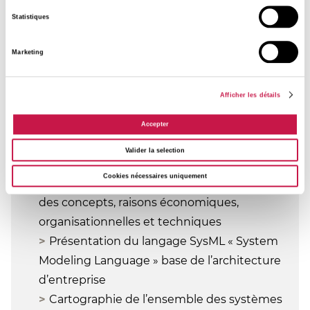
composants du SI exemple
Statistiques
Présentation des principes de base
Marketing
d’urbanisation des SI industriels par
une approche systémique
Afficher les détails
Liens entre urbanisation et stratégie
Accepter
d’entreprise
Valider la selection
Rôle et positionnement de l’urbaniste
Cookies nécessaires uniquement
Qu’est-ce que l’urbanisation ? Historique
des concepts, raisons économiques,
organisationnelles et techniques
Présentation du langage SysML « System
Modeling Language » base de l’architecture
d’entreprise
Cartographie de l’ensemble des systèmes