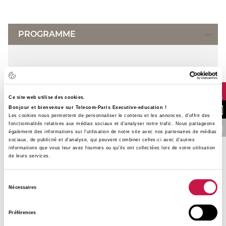
PROGRAMME
Introduction
Ce site web utilise des cookies.
Découverte et utilisation d’un SI
Bonjour et bienvenue sur Telecom-Paris Executive-education !
NOUS CONTA
Les cookies nous permettent de personnaliser le contenu et les annonces, d'offrir des
fonctionnalités relatives aux médias sociaux et d'analyser notre trafic. Nous partageons
Industriel « urbanisé » et « intégré »
FINANCER VOTRE 
également des informations sur l'utilisation de notre site avec nos partenaires de médias
sociaux, de publicité et d'analyse, qui peuvent combiner celles-ci avec d'autres
avec l’IoT
informations que vous leur avez fournies ou qu'ils ont collectées lors de votre utilisation
de leurs services.
Présentation et démonstration du SI
Urbanisé
Sélection
Nécessaires
du
Installation des principaux composants
consentement
de ce SI sur les PC des Auditeurs
Préférences
Exercice de manipulation des différents