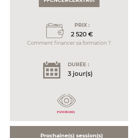
FFCNCERCERXTR01
PRIX :
2 520 €
Comment financer sa formation ?
DURÉE :
3 jour(s)
P
ANORAMA
Prochaine(s) session(s)